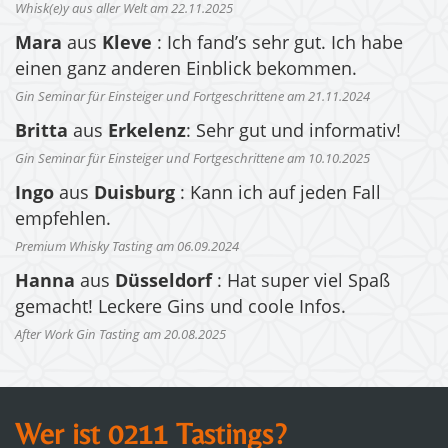
Whisk(e)y aus aller Welt am 22.11.2025
Mara
aus
Kleve
: Ich fand’s sehr gut. Ich habe
einen ganz anderen Einblick bekommen.
Gin Seminar für Einsteiger und Fortgeschrittene am 21.11.2024
Britta
aus
Erkelenz
: Sehr gut und informativ!
Gin Seminar für Einsteiger und Fortgeschrittene am 10.10.2025
Ingo
aus
Duisburg
: Kann ich auf jeden Fall
empfehlen.
Premium Whisky Tasting am 06.09.2024
Hanna
aus
Düsseldorf
: Hat super viel Spaß
gemacht! Leckere Gins und coole Infos.
After Work Gin Tasting am 20.08.2025
Wer ist 0211 Tastings?