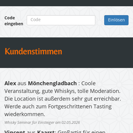
Code
eingeben
Kundenstimmen
Alex
aus
Mönchengladbach
: Coole
Veranstaltung, gute Whiskys, tolle Moderation.
Die Location ist außerdem sehr gut erreichbar.
Werde auch zum Fortgeschrittenen Tasting
wiederkommen.
Whisky Seminar für Einsteiger am 02.05.2026
Vincent
aus
Kaarst
: Großartig für einen