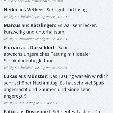
Rum & Schokolade Tasting am 02.10.2021
Heiko
aus
Velbert
: Sehr gut und lustig.
Whisky & Schokolade Tasting am 20.04.2024
Marcus
aus
Rätzlingen
: Es war sehr lecker,
kurzweilig und unterhaltsam.
Whisky & Schokolade Tasting am 22.04.2023
Florian
aus
Düsseldorf
: Sehr
abwechslungsreiches Tasting mit idealer
Schokoladenbegleitung.
Whisky & Schokolade Tasting am 18.01.2025
Lukas
aus
Münster
: Das Tasting war ein wirklich
sehr schöner Nachmittag. Es hat sehr viel Spaß
angemacht und Gaumen und Sinne sehr
angeregt ;)
Whisky & Käse Tasting am 01.04.2023
Falco
aus
Düsseldorf
: Sehr gutes Tasting. Die