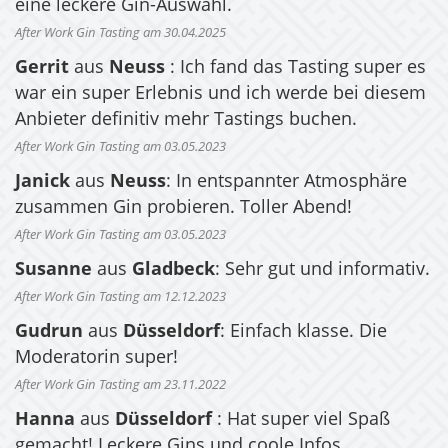
eine leckere Gin-Auswahl.
After Work Gin Tasting am 30.04.2025
Gerrit
aus
Neuss
: Ich fand das Tasting super es
war ein super Erlebnis und ich werde bei diesem
Anbieter definitiv mehr Tastings buchen.
After Work Gin Tasting am 03.05.2023
Janick
aus
Neuss
: In entspannter Atmosphäre
zusammen Gin probieren. Toller Abend!
After Work Gin Tasting am 03.05.2023
Susanne
aus
Gladbeck
: Sehr gut und informativ.
After Work Gin Tasting am 12.12.2023
Gudrun
aus
Düsseldorf
: Einfach klasse. Die
Moderatorin super!
After Work Gin Tasting am 23.11.2022
Hanna
aus
Düsseldorf
: Hat super viel Spaß
gemacht! Leckere Gins und coole Infos.