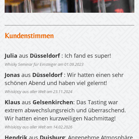
Kundenstimmen
Julia
aus
Düsseldorf
: Ich fand es super!
Whisky Seminar für Einsteiger am 01.09.2023
Jonas
aus
Düsseldorf
: Wir hatten einen sehr
schönen Abend und haben viel gelernt!
Whisk(e)y aus aller Welt am 23.11.2024
Klaus
aus
Gelsenkirchen
: Das Tasting war
extrem abwechslungsreich und überraschend.
Wir hatten einen kurzweiligen Nachmittag!
Whisk(e)y aus aller Welt am 14.02.2026
Hendrik
aus
Duisburg
: Angenehme Atmosphäre,