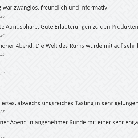
g war zwanglos, freundlich und informativ.
026
tte Atmosphäre. Gute Erläuterungen zu den Produkten
024
chöner Abend. Die Welt des Rums wurde mit auf sehr k
025
024
iertes, abwechslungsreiches Tasting in sehr gelunge
025
öner Abend in angenehmer Runde mit einer sehr engagi