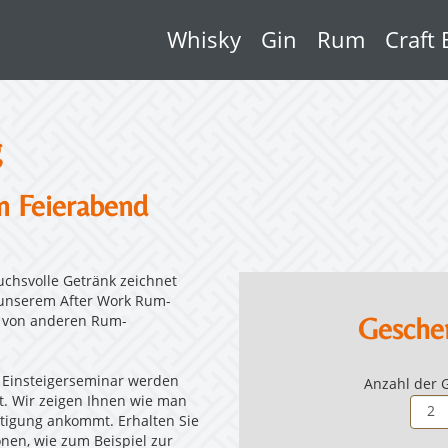
Whisky
Gin
Rum
Craft 
g
en Feierabend
uchsvolle Getränk zeichnet
ei unserem After Work Rum-
Gesche
n von anderen Rum-
m Einsteigerseminar werden
Anzahl der 
gt. Wir zeigen Ihnen wie man
stigung ankommt. Erhalten Sie
onen, wie zum Beispiel zur