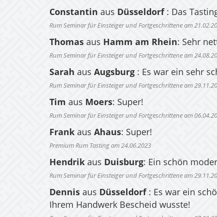
Constantin
aus
Düsseldorf
: Das Tastin
Rum Seminar für Einsteiger und Fortgeschrittene am 21.02.2
Thomas
aus
Hamm am Rhein
: Sehr ne
Rum Seminar für Einsteiger und Fortgeschrittene am 24.08.2
Sarah
aus
Augsburg
: Es war ein sehr s
Rum Seminar für Einsteiger und Fortgeschrittene am 29.11.2
Tim
aus
Moers
: Super!
Rum Seminar für Einsteiger und Fortgeschrittene am 06.04.2
Frank
aus
Ahaus
: Super!
Premium Rum Tasting am 24.06.2023
Hendrik
aus
Duisburg
: Ein schön moder
Rum Seminar für Einsteiger und Fortgeschrittene am 29.11.2
Dennis
aus
Düsseldorf
: Es war ein sch
Ihrem Handwerk Bescheid wusste!