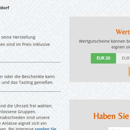
ldorf
Wert
 seine Herstellung
Wertgutscheine können bel
n sind im Preis inklusive
eignen s
EUR 20
EUR
er oder die Beschenkte kann
 und das Tasting genießen.
nd die Uhrzeit frei wählen.
chlossene Gruppen.
Haben Sie
enabschieden sind unsere
 Anlässe eignet sich ein
en. Bei Interesse
senden Sie